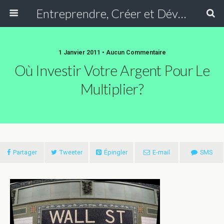
Entreprendre, Créer et Développer une entreprise, Faire travailler son argent
1 Janvier 2011 • Aucun Commentaire
Où Investir Votre Argent Pour Le
Multiplier?
Partager
Tweeter
Épingler
E-mail
SMS